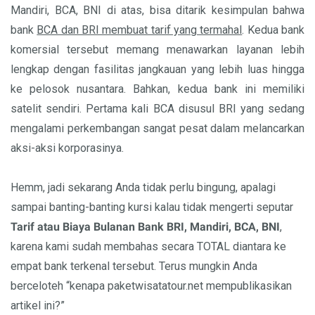
Mandiri, BCA, BNI di atas, bisa ditarik kesimpulan bahwa
bank
BCA dan BRI membuat tarif yang termahal
. Kedua bank
komersial tersebut memang menawarkan layanan lebih
lengkap dengan fasilitas jangkauan yang lebih luas hingga
ke pelosok nusantara. Bahkan, kedua bank ini memiliki
satelit sendiri. Pertama kali BCA disusul BRI yang sedang
mengalami perkembangan sangat pesat dalam melancarkan
aksi-aksi korporasinya.
Hemm, jadi sekarang Anda tidak perlu bingung, apalagi
sampai banting-banting kursi kalau tidak mengerti seputar
Tarif
atau
Biaya
B
ulanan
B
ank B
RI
,
M
andiri,
BCA
,
BNI
,
karena kami sudah membahas secara TOTAL diantara ke
empat bank terkenal tersebut. Terus mungkin Anda
berceloteh “kenapa paketwisatatour.net mempublikasikan
artikel ini?”