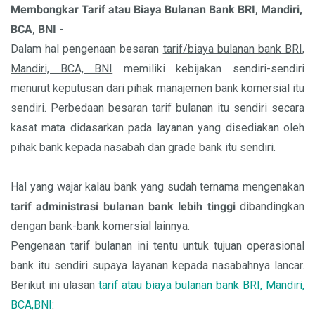
Membongkar
Tarif
atau
Biaya
B
ulanan
B
ank B
RI
,
M
andiri,
BCA
,
BNI
-
Dalam hal pengenaan besaran
tarif/biaya bulanan bank BRI,
Mandiri, BCA, BNI
memiliki kebijakan sendiri-sendiri
menurut keputusan dari pihak manajemen bank komersial itu
sendiri. Perbedaan besaran tarif bulanan itu sendiri secara
kasat mata didasarkan pada layanan yang disediakan oleh
pihak bank kepada nasabah dan grade bank itu sendiri.
Hal yang wajar kalau bank yang sudah ternama mengenakan
tarif administrasi bulanan
bank
lebih tinggi
dibandingkan
dengan bank-bank komersial lainnya.
Pengenaan tarif bulanan ini tentu untuk tujuan operasional
bank itu sendiri supaya layanan kepada nasabahnya lancar.
Berikut ini ulasan
tarif atau biaya bulanan bank BRI, Mandiri,
BCA,BNI
: