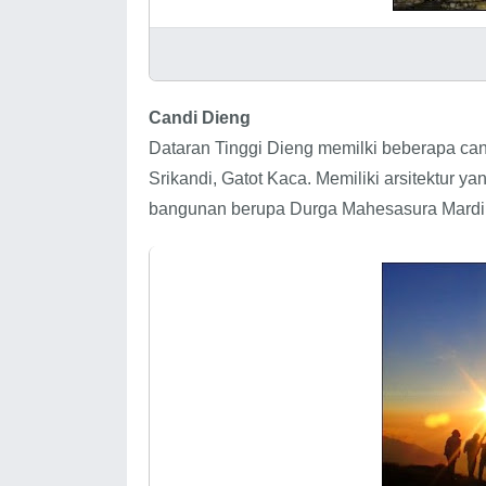
Candi Dieng
Dataran Tinggi Dieng memilki beberapa cand
Srikandi, Gatot Kaca. Memiliki arsitektur ya
bangunan berupa Durga Mahesasura Mardin