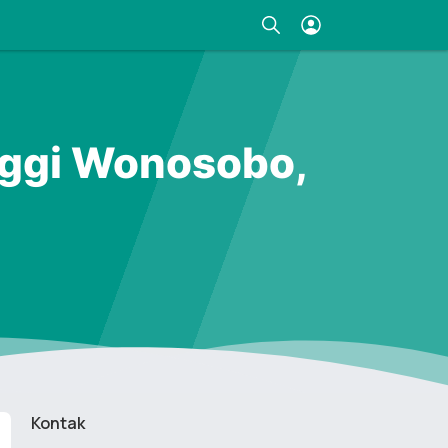
nggi Wonosobo,
Kontak