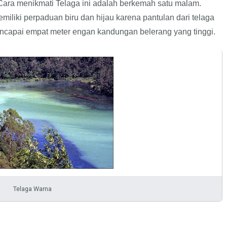
 Cara menikmati Telaga ini adalah berkemah satu malam.
miliki perpaduan biru dan hijau karena pantulan dari telaga
mencapai empat meter engan kandungan belerang yang tinggi.
Telaga Warna