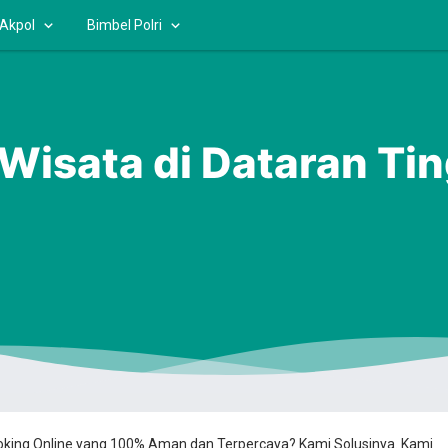
 Akpol
Bimbel Polri
 Wisata di Dataran Ti
ooking Online yang 100% Aman dan Terpercaya? Kami Solusinya. Kami