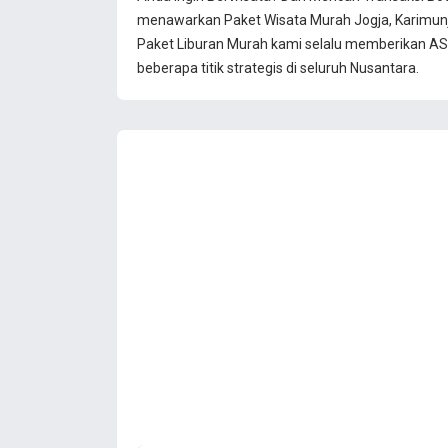
menawarkan Paket Wisata Murah Jogja, Karimun
Paket Liburan Murah kami selalu memberikan ASU
beberapa titik strategis di seluruh Nusantara.