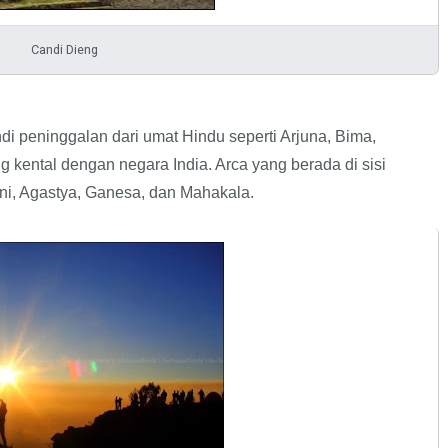
Candi Dieng
i peninggalan dari umat Hindu seperti Arjuna, Bima,
ng kental dengan negara India. Arca yang berada di sisi
i, Agastya, Ganesa, dan Mahakala.