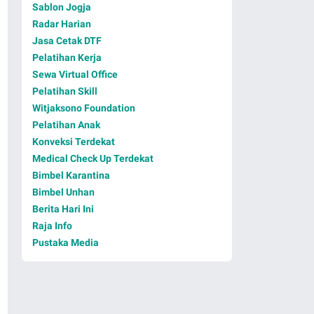
Sablon Jogja
Radar Harian
Jasa Cetak DTF
Pelatihan Kerja
Sewa Virtual Office
Pelatihan Skill
Witjaksono Foundation
Pelatihan Anak
Konveksi Terdekat
Medical Check Up Terdekat
Bimbel Karantina
Bimbel Unhan
Berita Hari Ini
Raja Info
Pustaka Media