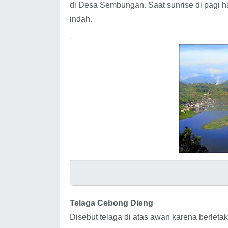
di Desa Sembungan. Saat sunrise di pagi ha
indah.
Telaga Cebong Dieng
Disebut telaga di atas awan karena berleta