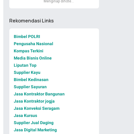
Menginap dihote…
Rekomendasi Links
Bimbel POLRI
Pengusaha Nasional
Kompas Terkini
Media Bisnis Online
Liputan Top
Supplier Kayu
Bimbel Kedinasan
Supplier Sayuran
Jasa Kontraktor Bangunan
Jasa Kontraktor jogja
Jasa Konveksi Seragam
Jasa Kursus
Supplier Jual Daging
Jasa Digital Marketing