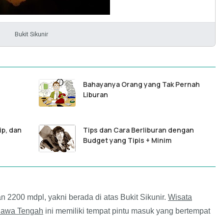
Bukit Sikunir
Bahayanya Orang yang Tak Pernah
Liburan
ip, dan
Tips dan Cara Berliburan dengan
Budget yang Tipis + Minim
an 2200 mdpl, yakni berada di atas Bukit Sikunir.
Wisata
 Jawa Tengah
ini memiliki t
empat pintu masuk
yang
bertempat