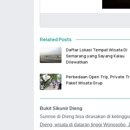
Related Posts
Daftar Lokasi Tempat Wisata Di
Semarang yang Sayang Kalau
Dilewatkan
Perbedaan Open Trip, Private Tr
Paket Wisata Grup
Bukit Sikunir Dieng
Sunrise di Dieng bisa dirasakan di ketinggi
Dieng, wisata di dataran tinggi Wonosobo,