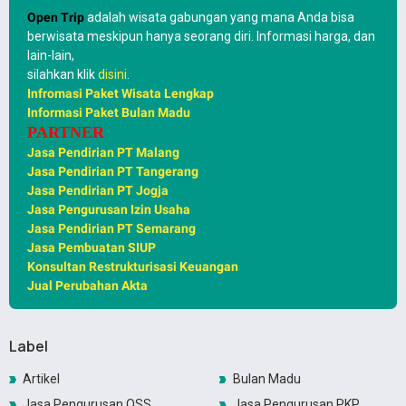
Open Trip
adalah wisata gabungan yang mana Anda bisa
berwisata meskipun hanya seorang diri. Informasi harga, dan
lain-lain,
silahkan klik
disini
.
Infromasi Paket Wisata Lengkap
Informasi Paket Bulan Madu
PARTNER
Jasa Pendirian PT Malang
Jasa Pendirian PT Tangerang
Jasa Pendirian PT Jogja
Jasa Pengurusan Izin Usaha
Jasa Pendirian PT Semarang
Jasa Pembuatan SIUP
Konsultan Restrukturisasi Keuangan
Jual Perubahan Akta
Label
Artikel
Bulan Madu
Jasa Pengurusan OSS
Jasa Pengurusan PKP