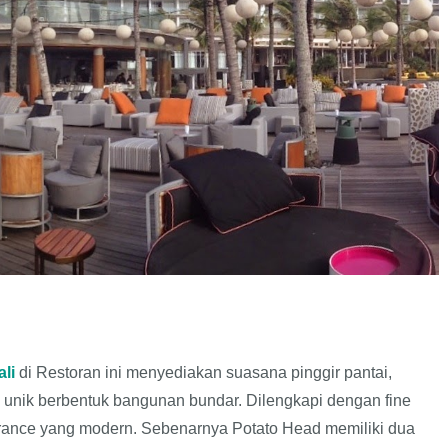
li
di
Restoran
ini
menyediakan suasana pinggir pantai,
 unik berbentu
k
bangunan bundar. Dilengkapi dengan fine
trance yang modern. Sebenarnya Potato Head memiliki dua