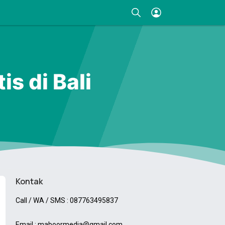
s di Bali
Kontak
Call / WA / SMS : 087763495837
Email : maboormedia@gmail.com