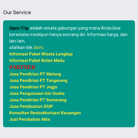
Our Service
Open Trip
adalah wisata gabungan yang mana Anda bisa
berwisata meskipun hanya seorang diri. Informasi harga, dan
lain-lain,
silahkan klik
disini
.
Infromasi Paket Wisata Lengkap
Informasi Paket Bulan Madu
PARTNER
Jasa Pendirian PT Malang
Jasa Pendirian PT Tangerang
Jasa Pendirian PT Jogja
Jasa Pengurusan Izin Usaha
Jasa Pendirian PT Semarang
Jasa Pembuatan SIUP
Konsultan Restrukturisasi Keuangan
Jual Perubahan Akta