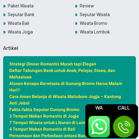
Paket Wisata
Review
Seputar Bank
Seputar Wisata
Wisata Bali
Wisata Bromo
Wisata Jogja
Wisata Lombok
Artikel
Strategi Dinner Romantis Murah tapi Elegan
Daftar Tabungan Bank untuk Anak, Pelajar, Siswa, dan
Mahasiswa
Alasan Kenapa Berwisata di Gunung Bromo Harus Malam
Hari?
Cara Aman Belanja di Wisata Malioboro Jogja – Kantong
Anti Jebol
WA
CALL
Fakta-fakta Seputar Gunung Bromo
3 Tempat Makan Romantis di Jogja
7 Tempat Wisata untuk Liburan di Lombok
4 Tempat Makan Romantis di Bali
Persamaan dan Perbedaan antara Backpacker, Traveller,