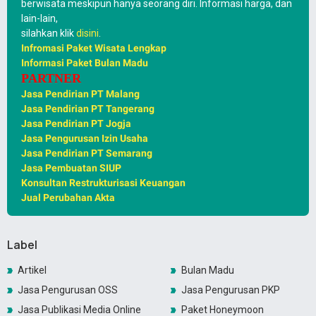
berwisata meskipun hanya seorang diri. Informasi harga, dan
lain-lain,
silahkan klik
disini
.
Infromasi Paket Wisata Lengkap
Informasi Paket Bulan Madu
PARTNER
Jasa Pendirian PT Malang
Jasa Pendirian PT Tangerang
Jasa Pendirian PT Jogja
Jasa Pengurusan Izin Usaha
Jasa Pendirian PT Semarang
Jasa Pembuatan SIUP
Konsultan Restrukturisasi Keuangan
Jual Perubahan Akta
Label
Artikel
Bulan Madu
Jasa Pengurusan OSS
Jasa Pengurusan PKP
Jasa Publikasi Media Online
Paket Honeymoon