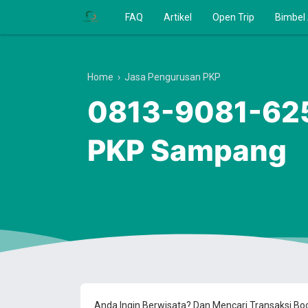
FAQ
Artikel
Open Trip
Bimbel
Home
›
Jasa Pengurusan PKP
0813-9081-625
PKP Sampang
Anda Ingin Berwisata? Dan Mencari Transaksi B