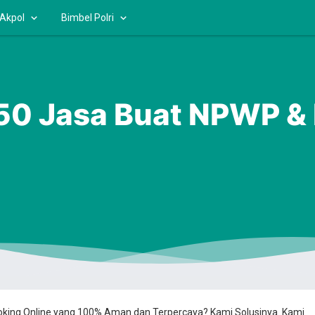
 Akpol
Bimbel Polri
0 Jasa Buat NPWP &
ooking Online yang 100% Aman dan Terpercaya? Kami Solusinya. Kami