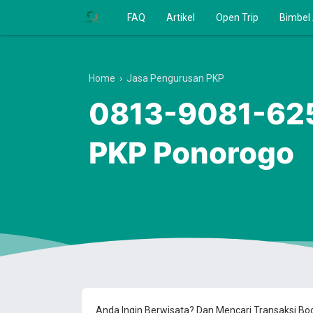
FAQ
Artikel
Open Trip
Bimbel
Home
›
Jasa Pengurusan PKP
0813-9081-625
PKP Ponorogo
Anda Ingin Berwisata? Dan Mencari Transaksi B