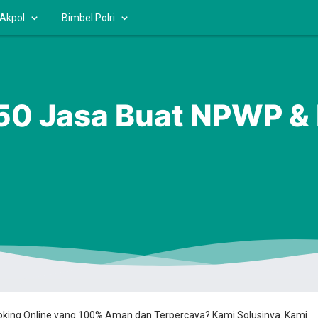
 Akpol
Bimbel Polri
0 Jasa Buat NPWP &
ooking Online yang 100% Aman dan Terpercaya? Kami Solusinya. Kami