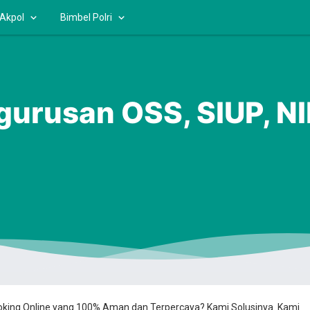
 Akpol
Bimbel Polri
gurusan OSS, SIUP, N
ooking Online yang 100% Aman dan Terpercaya? Kami Solusinya. Kami