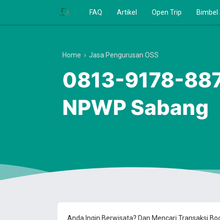
FAQ
Artikel
Open Trip
Bimbel
Home
›
Jasa Pengurusan OSS
0813-9178-8870
NPWP Sabang
Anda Ingin Berwisata? Dan Mencari Transaksi B