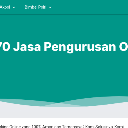
 Akpol
Bimbel Polri
 Jasa Pengurusan OS
ooking Online yang 100% Aman dan Terpercaya? Kami Solusinya. Kami