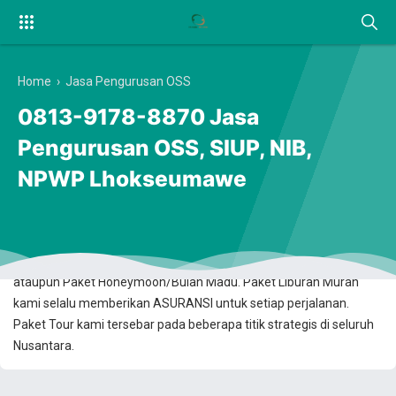
Home
›
Jasa Pengurusan OSS
0813-9178-8870 Jasa
Pengurusan OSS, SIUP, NIB,
NPWP Lhokseumawe
Anda Ingin Berwisata? Dan Mencari Transaksi Booking Online yang
100% Aman dan Terpercaya? Kami Solusinya. Kami menawarkan
Paket Wisata Murah Jogja, Karimunjawa, Bromo, Bali, Lombok,
ataupun Paket Honeymoon/Bulan Madu. Paket Liburan Murah
kami selalu memberikan ASURANSI untuk setiap perjalanan.
Paket Tour kami tersebar pada beberapa titik strategis di seluruh
Nusantara.