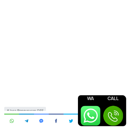
WA
CALL
Jasa Pengurusan OSS