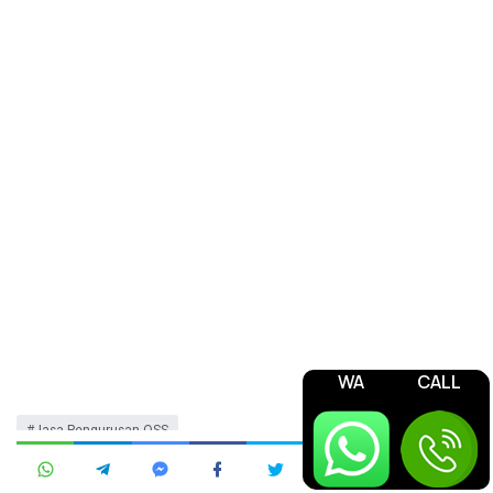
WA
CALL
Jasa Pengurusan OSS