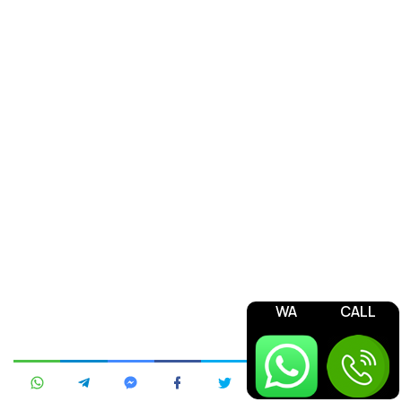
WA
CALL
Jasa Pengurusan OSS