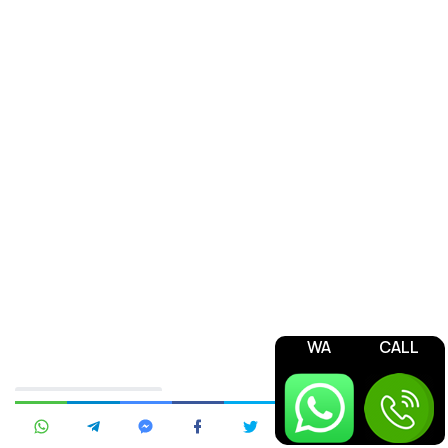
WA
CALL
Jasa Pengurusan OSS