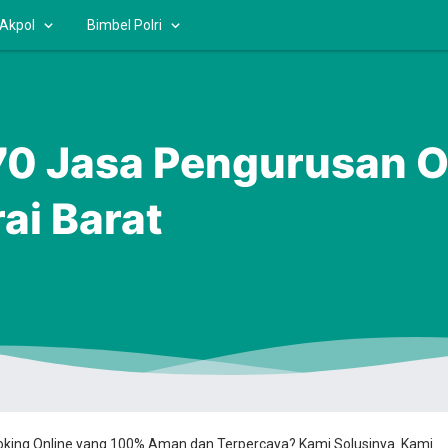
 Akpol
Bimbel Polri
 Jasa Pengurusan OS
i Barat
ooking Online yang 100% Aman dan Terpercaya? Kami Solusinya. Kami