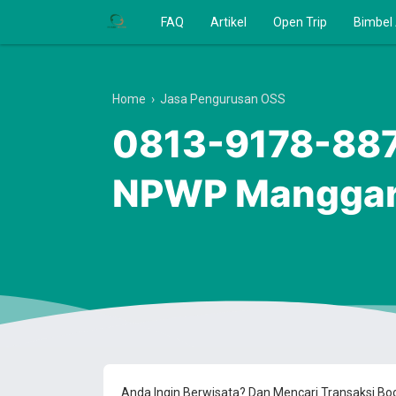
FAQ
Artikel
Open Trip
Bimbel
Home
›
Jasa Pengurusan OSS
0813-9178-8870
NPWP Manggara
Anda Ingin Berwisata? Dan Mencari Transaksi B