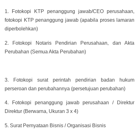
1.
Fotokopi KTP penanggung jawab/CEO perusahaan,
fotokopi KTP penanggung jawab (apabila proses lamaran
diperbolehkan)
2.
Fotokopi Notaris Pendirian Perusahaan, dan Akta
Perubahan (Semua Akta Perubahan)
3.
Fotokopi surat perintah pendirian badan hukum
perseroan dan perubahannya (persetujuan perubahan)
4.
Fotokopi penanggung jawab perusahaan / Direktur
Direktur (Berwarna, Ukuran 3 x 4)
5.
Surat Pernyataan Bisnis / Organisasi Bisnis