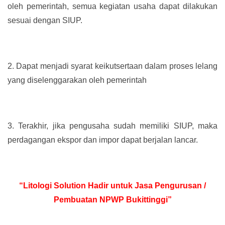
oleh pemerintah, semua kegiatan usaha dapat dilakukan
sesuai dengan SIUP.
2.
Dapat menjadi syarat keikutsertaan dalam proses lelang
yang diselenggarakan oleh pemerintah
3.
Terakhir, jika pengusaha sudah memiliki SIUP, maka
perdagangan ekspor dan impor dapat berjalan lancar.
“Litologi Solution Hadir untuk Jasa Pengurusan /
Pembuatan NPWP Bukittinggi”