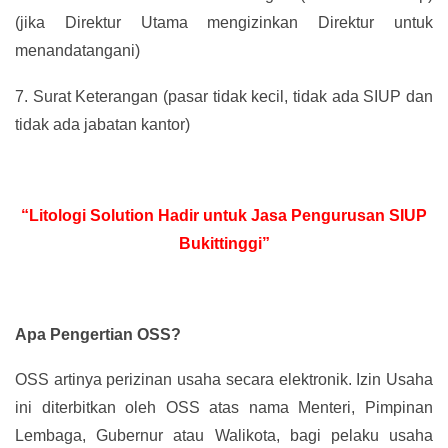
(jika Direktur Utama mengizinkan Direktur untuk
menandatangani)
7.
Surat Keterangan (pasar tidak kecil, tidak ada SIUP dan
tidak ada jabatan kantor)
“Litologi Solution Hadir untuk Jasa Pengurusan SIUP
Bukittinggi”
Apa Pengertian OSS?
OSS artinya perizinan usaha secara elektronik. Izin Usaha
ini diterbitkan oleh OSS atas nama Menteri, Pimpinan
Lembaga, Gubernur atau Walikota, bagi pelaku usaha