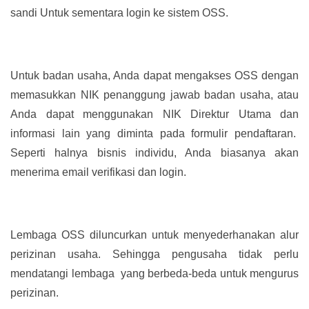
sandi Untuk sementara login ke sistem OSS.
Untuk badan usaha, Anda dapat mengakses OSS dengan
memasukkan NIK penanggung jawab badan usaha, atau
Anda dapat menggunakan NIK Direktur Utama dan
informasi lain yang diminta pada formulir pendaftaran.
Seperti halnya bisnis individu, Anda biasanya akan
menerima email verifikasi dan login.
Lembaga OSS diluncurkan untuk menyederhanakan alur
perizinan usaha. Sehingga pengusaha tidak perlu
mendatangi lembaga yang berbeda-beda untuk mengurus
perizinan.