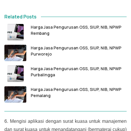
Related Posts
Harga Jasa Pengurusan OSS, SIUP, NIB, NPWP
Rembang
Harga Jasa Pengurusan OSS, SIUP, NIB, NPWP
Purworejo
Harga Jasa Pengurusan OSS, SIUP, NIB, NPWP
Purbalingga
Harga Jasa Pengurusan OSS, SIUP, NIB, NPWP
Pemalang
6.
Mengisi aplikasi dengan surat kuasa untuk manajemen
dan surat kuasa untuk menandatangani (bermaterai cukup)