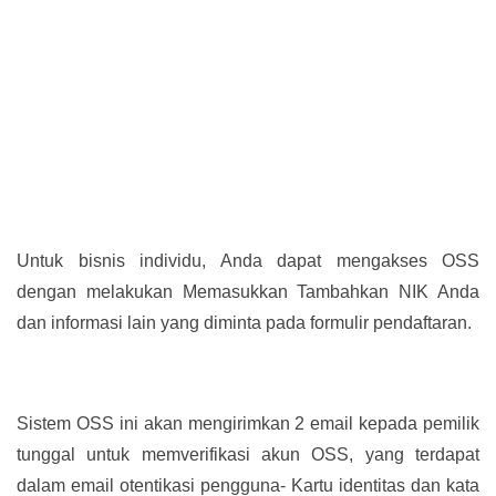
Untuk bisnis individu, Anda dapat mengakses OSS
dengan melakukan Memasukkan Tambahkan NIK Anda
dan informasi lain yang diminta pada formulir pendaftaran.
Sistem OSS ini akan mengirimkan 2 email kepada pemilik
tunggal untuk memverifikasi akun OSS, yang terdapat
dalam email otentikasi pengguna- Kartu identitas dan kata