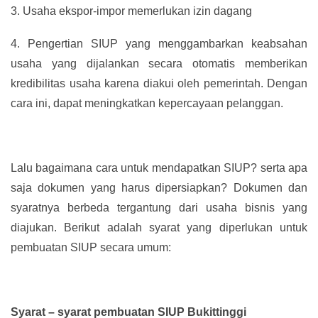
3.
Usaha ekspor-impor memerlukan izin dagang
4.
Pengertian SIUP yang menggambarkan keabsahan
usaha yang dijalankan secara otomatis memberikan
kredibilitas usaha karena diakui oleh pemerintah. Dengan
cara ini, dapat meningkatkan kepercayaan pelanggan.
Lalu bagaimana cara untuk mendapatkan SIUP? serta apa
saja dokumen yang harus dipersiapkan? Dokumen dan
syaratnya berbeda tergantung dari usaha bisnis yang
diajukan. Berikut adalah syarat yang diperlukan untuk
pembuatan SIUP secara umum:
Syarat – syarat pembuatan SIUP Bukittinggi