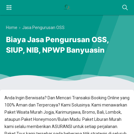
Home
›
Jasa Pengurusan OSS
Biaya Jasa Pengurusan OSS,
SIUP, NIB, NPWP Banyuasin
Anda Ingin Berwisata? Dan Mencari Transaksi Booking Online yang
100% Aman dan Terpercaya? Kami Solusinya. Kami menawarkan
Paket Wisata Murah Jogja, Karimunjawa, Bromo, Bali, Lombok,
ataupun Paket Honeymoon/Bulan Madu. Paket Liburan Murah
kami selalu memberikan ASURANSI untuk setiap perjalanan.
Paket Tour kami tersebar pada beberapa titik strategis di seluruh