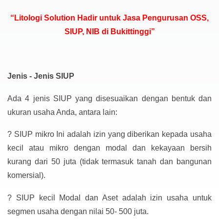
“Litologi Solution Hadir untuk Jasa Pengurusan OSS,
SIUP, NIB di Bukittinggi”
Jenis - Jenis SIUP
Ada 4 jenis SIUP yang disesuaikan dengan bentuk dan
ukuran usaha Anda, antara lain:
?
SIUP mikro Ini adalah izin yang diberikan kepada usaha
kecil atau mikro dengan modal dan kekayaan bersih
kurang dari 50 juta (tidak termasuk tanah dan bangunan
komersial).
?
SIUP kecil Modal dan Aset adalah izin usaha untuk
segmen usaha dengan nilai 50- 500 juta.