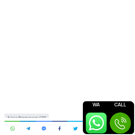
WA
CALL
Jasa Pengurusan OSS