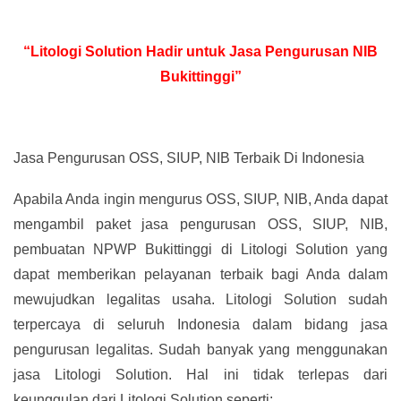
“Litologi Solution Hadir untuk Jasa Pengurusan NIB
Bukittinggi”
Jasa Pengurusan OSS, SIUP, NIB Terbaik Di Indonesia
Apabila Anda ingin mengurus OSS, SIUP, NIB, Anda dapat
mengambil paket jasa pengurusan OSS, SIUP, NIB,
pembuatan NPWP Bukittinggi di Litologi Solution yang
dapat memberikan pelayanan terbaik bagi Anda dalam
mewujudkan legalitas usaha. Litologi Solution sudah
terpercaya di seluruh Indonesia dalam bidang jasa
pengurusan legalitas. Sudah banyak yang menggunakan
jasa Litologi Solution. Hal ini tidak terlepas dari
keunggulan dari Litologi Solution seperti: