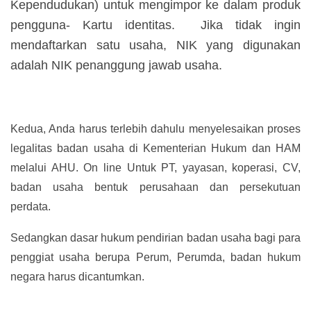
Kependudukan) untuk mengimpor ke dalam produk
pengguna- Kartu identitas. Jika tidak ingin
mendaftarkan satu usaha, NIK yang digunakan
adalah NIK penanggung jawab usaha.
Kedua, Anda harus terlebih dahulu menyelesaikan proses
legalitas badan usaha di Kementerian Hukum dan HAM
melalui AHU. On line Untuk PT, yayasan, koperasi, CV,
badan usaha bentuk perusahaan dan persekutuan
perdata.
Sedangkan dasar hukum pendirian badan usaha bagi para
penggiat usaha berupa Perum, Perumda, badan hukum
negara harus dicantumkan.