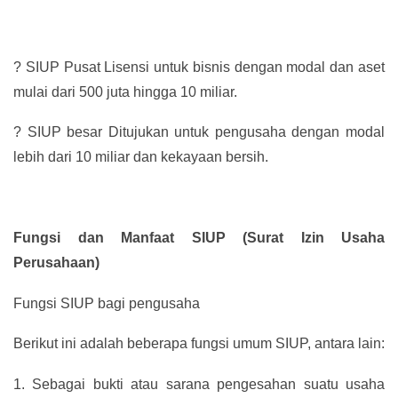
?
SIUP Pusat Lisensi untuk bisnis dengan modal dan aset
mulai dari 500 juta hingga 10 miliar.
?
SIUP besar Ditujukan untuk pengusaha dengan modal
lebih dari 10 miliar dan kekayaan bersih.
Fungsi dan Manfaat SIUP (Surat Izin Usaha
Perusahaan)
Fungsi SIUP bagi pengusaha
Berikut ini adalah beberapa fungsi umum SIUP, antara lain:
1.
Sebagai bukti atau sarana pengesahan suatu usaha