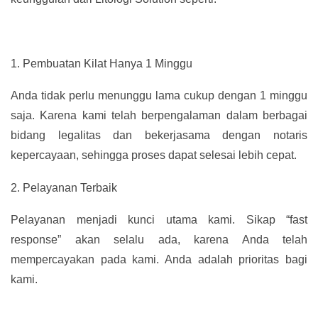
1.
Pembuatan Kilat Hanya 1 Minggu
Anda tidak perlu menunggu lama cukup dengan 1 minggu
saja. Karena kami telah berpengalaman dalam berbagai
bidang legalitas dan bekerjasama dengan notaris
kepercayaan, sehingga proses dapat selesai lebih cepat.
2.
Pelayanan Terbaik
Pelayanan menjadi kunci utama kami. Sikap “fast
response” akan selalu ada, karena Anda telah
mempercayakan pada kami. Anda adalah prioritas bagi
kami.