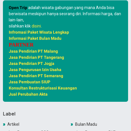
Open Trip
adalah wisata gabungan yang mana Anda bisa
berwisata meskipun hanya seorang diri. Informasi harga, dan
lain-lain,
silahkan klik
disini
.
Infromasi Paket Wisata Lengkap
Informasi Paket Bulan Madu
PARTNER
Jasa Pendirian PT Malang
Jasa Pendirian PT Tangerang
Jasa Pendirian PT Jogja
Jasa Pengurusan Izin Usaha
Jasa Pendirian PT Semarang
Jasa Pembuatan SIUP
Konsultan Restrukturisasi Keuangan
Jual Perubahan Akta
Label
Artikel
Bulan Madu