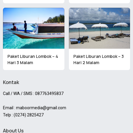
Paket Liburan Lombok – 4
Paket Liburan Lombok – 3
Hari 3 Malam
Hari 2 Malam
Kontak
Call / WA / SMS : 087763495837
Email : maboormedia@gmail.com
Telp : (0274) 2825427
About Us