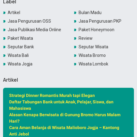
Label
Artikel
Bulan Madu
Jasa Pengurusan OSS
Jasa Pengurusan PKP
Jasa Publikasi Media Online
Paket Honeymoon
Paket Wisata
Review
Seputar Bank
Seputar Wisata
Wisata Bali
Wisata Bromo
Wisata Jogja
Wisata Lombok
Artikel
Strategi Dinner Romantis Murah tapi Elegan
Daftar Tabungan Bank untuk Anak, Pelajar, Siswa, dan
Mahasiswa
Alasan Kenapa Berwisata di Gunung Bromo Harus Malam
Hari?
Cara Aman Belanja di Wisata Malioboro Jogja – Kantong
Anti Jebol