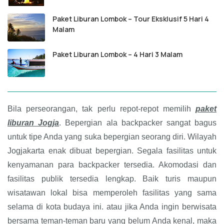
Paket Liburan Lombok – Tour Eksklusif 5 Hari 4
Malam
Paket Liburan Lombok – 4 Hari 3 Malam
Bila perseorangan, tak perlu repot-repot memilih
paket
liburan Jogja
. Bepergian ala backpacker sangat bagus
untuk tipe Anda yang suka bepergian seorang diri. Wilayah
Jogjakarta enak dibuat bepergian. Segala fasilitas untuk
kenyamanan para backpacker tersedia. Akomodasi dan
fasilitas publik tersedia lengkap. Baik turis maupun
wisatawan lokal bisa memperoleh fasilitas yang sama
selama di kota budaya ini. atau jika Anda ingin berwisata
bersama teman-teman baru yang belum Anda kenal, maka