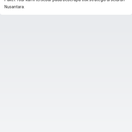
Nusantara.