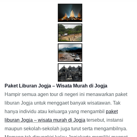
Paket Liburan Jogja – Wisata Murah di Jogja
Hampir semua agen tour di negeri ini menawarkan paket
liburan Jogja untuk menggaet banyak wisatawan. Tak
hanya individu atau keluarga yang mengambil
paket
liburan Jogja – wisata murah di Jogja
tersebut, instansi
maupun sekolah-sekolah juga turut serta mengambilnya.