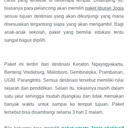
candi yang tersebar di beberapa tempat. Disamping itu,
biasanya para pelancong akan memilih
paket liburan Jogja
sesuai tujuan destinasi yang akan dikunjungi yang mana
disesuaikan tergantung siapa yang akan mengambil. Bagi
anak-anak sekolah, paket yang bernilai edukasi tentu
sangat bagus dipilih.
Paket ini terdiri dari destinasi Keraton Ngayogyakarta,
Benteng Vredeburg, Malioboro, Gembiraloka, Prambanan,
UGM, Parangtritis. Semua destinasi tersebut memiliki nilai
sejarah dan pendidikan. Selain itu, lokasinya masih dalam
satu jalur sehingga mudah dijangkau dan tidak memakan
banyak waktu untuk sampai ke tempat tujuan. Paket
tersebut bisa disambangi selama 3 hari 2 malam.