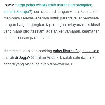
(baca:
Harga paket wisata lebih murah dari padajalan
sendiri, kenapa?
), semua ada di tangan Anda, kami disini
membuka selebar-lebarnya untuk para traveller berwisata
dengan harga terjangkau tapi dengan pelayanan eksklusif
yang mana prioritas kami adalah kenyamanan, keamanan,
serta kepuasan para traveller.
Hemmm, sudah siap booking
paket liburan Jogja – wisata
murah di Jogja
?
Silahkan Anda klik salah satu dari link
seperti yang Anda inginkan dibawah ini.
J