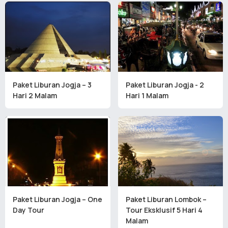
Paket Liburan Jogja – 3
Paket Liburan Jogja - 2
Hari 2 Malam
Hari 1 Malam
Paket Liburan Jogja – One
Paket Liburan Lombok –
Day Tour
Tour Eksklusif 5 Hari 4
Malam