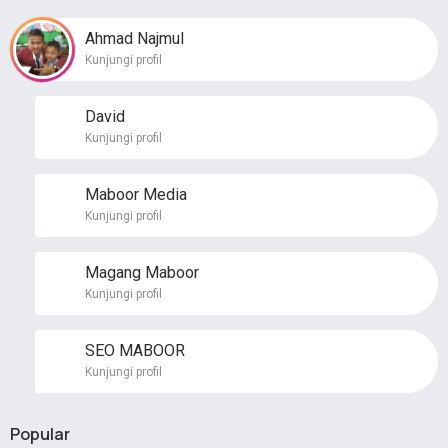
Ahmad Najmul
Kunjungi profil
David
Kunjungi profil
Maboor Media
Kunjungi profil
Magang Maboor
Kunjungi profil
SEO MABOOR
Kunjungi profil
Popular