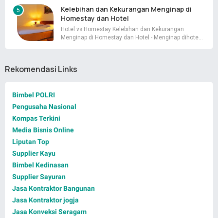
Kelebihan dan Kekurangan Menginap di
Homestay dan Hotel
Hotel vs Homestay Kelebihan dan Kekurangan
Menginap di Homestay dan Hotel - Menginap dihote…
Rekomendasi Links
Bimbel POLRI
Pengusaha Nasional
Kompas Terkini
Media Bisnis Online
Liputan Top
Supplier Kayu
Bimbel Kedinasan
Supplier Sayuran
Jasa Kontraktor Bangunan
Jasa Kontraktor jogja
Jasa Konveksi Seragam