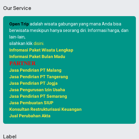
Our Service
Open Trip
adalah wisata gabungan yang mana Anda bisa
berwisata meskipun hanya seorang diri. Informasi harga, dan
lain-lain,
silahkan klik
disini
.
Infromasi Paket Wisata Lengkap
Informasi Paket Bulan Madu
PARTNER
Jasa Pendirian PT Malang
Jasa Pendirian PT Tangerang
Jasa Pendirian PT Jogja
Jasa Pengurusan Izin Usaha
Jasa Pendirian PT Semarang
Jasa Pembuatan SIUP
Konsultan Restrukturisasi Keuangan
Jual Perubahan Akta
Label