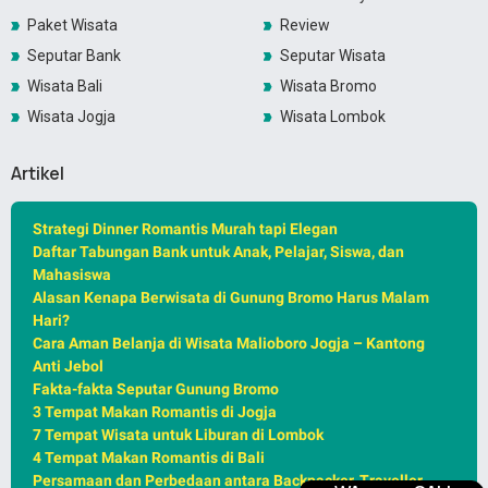
Paket Wisata
Review
Seputar Bank
Seputar Wisata
Wisata Bali
Wisata Bromo
Wisata Jogja
Wisata Lombok
Artikel
Strategi Dinner Romantis Murah tapi Elegan
Daftar Tabungan Bank untuk Anak, Pelajar, Siswa, dan
Mahasiswa
Alasan Kenapa Berwisata di Gunung Bromo Harus Malam
Hari?
Cara Aman Belanja di Wisata Malioboro Jogja – Kantong
Anti Jebol
Fakta-fakta Seputar Gunung Bromo
3 Tempat Makan Romantis di Jogja
7 Tempat Wisata untuk Liburan di Lombok
4 Tempat Makan Romantis di Bali
Persamaan dan Perbedaan antara Backpacker, Traveller,