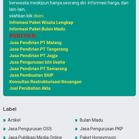
berwisata meskipun hanya seorang diri. Informasi harga, dan
lain-lain,
silahkan klik
disini
.
Infromasi Paket Wisata Lengkap
Informasi Paket Bulan Madu
PARTNER
Jasa Pendirian PT Malang
Jasa Pendirian PT Tangerang
Jasa Pendirian PT Jogja
Jasa Pengurusan Izin Usaha
Jasa Pendirian PT Semarang
Jasa Pembuatan SIUP
Konsultan Restrukturisasi Keuangan
Jual Perubahan Akta
Label
Artikel
Bulan Madu
Jasa Pengurusan OSS
Jasa Pengurusan PKP
Jasa Publikasi Media Online
Paket Honeymoon