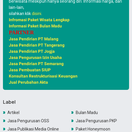
berwisata meskipun hanya seorang diri. Informasi harga, dan
lain-lain,
silahkan klik
disini
.
Infromasi Paket Wisata Lengkap
Informasi Paket Bulan Madu
PARTNER
Jasa Pendirian PT Malang
Jasa Pendirian PT Tangerang
Jasa Pendirian PT Jogja
Jasa Pengurusan Izin Usaha
Jasa Pendirian PT Semarang
Jasa Pembuatan SIUP
Konsultan Restrukturisasi Keuangan
Jual Perubahan Akta
Label
Artikel
Bulan Madu
Jasa Pengurusan OSS
Jasa Pengurusan PKP
Jasa Publikasi Media Online
Paket Honeymoon