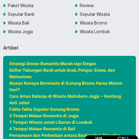
Paket Wisata
Review
Seputar Bank
Seputar Wisata
Wisata Bali
Wisata Bromo
Wisata Jogja
Wisata Lombok
Artikel
Strategi Dinner Romantis Murah tapi Elegan
Daftar Tabungan Bank untuk Anak, Pelajar, Siswa, dan
Mahasiswa
Alasan Kenapa Berwisata di Gunung Bromo Harus Malam
Hari?
Cara Aman Belanja di Wisata Malioboro Jogja – Kantong
Anti Jebol
Fakta-fakta Seputar Gunung Bromo
3 Tempat Makan Romantis di Jogja
7 Tempat Wisata untuk Liburan di Lombok
4 Tempat Makan Romantis di Bali
Persamaan dan Perbedaan antara Backpacker, Traveller,
WA
CALL