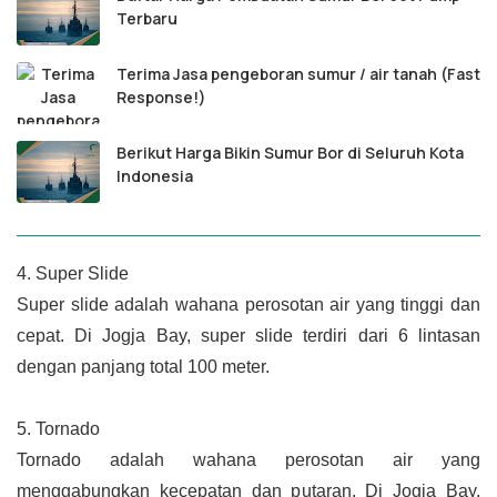
Terbaru
Terima Jasa pengeboran sumur / air tanah (Fast
Response!)
Berikut Harga Bikin Sumur Bor di Seluruh Kota
Indonesia
4. Super Slide
Super slide adalah wahana perosotan air yang tinggi dan 
cepat. Di Jogja Bay, super slide terdiri dari 6 lintasan 
dengan panjang total 100 meter.
5. Tornado
Tornado adalah wahana perosotan air yang 
menggabungkan kecepatan dan putaran. Di Jogja Bay, 