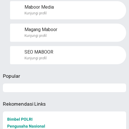
Maboor Media
Kunjungi profil
Magang Maboor
Kunjungi profil
SEO MABOOR
Kunjungi profil
Popular
Rekomendasi Links
Bimbel POLRI
Pengusaha Nasional