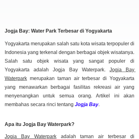
Jogja Bay: Water Park Terbesar di Yogyakarta
Yogyakarta merupakan salah satu kota wisata terpopuler di 
Indonesia yang terkenal dengan berbagai objek wisatanya. 
Salah satu objek wisata yang sangat populer di 
Yogyakarta adalah Jogja Bay Waterpark. 
Jogja Bay 
Waterpark
 merupakan taman air terbesar di Yogyakarta 
yang menawarkan berbagai fasilitas rekreasi air yang 
menyenangkan untuk semua orang. Artikel ini akan 
membahas secara rinci tentang 
Jogja Bay
.
Apa itu Jogja Bay Waterpark?
Jogja Bay Waterpark
 adalah taman air terbesar di 