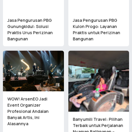
Jasa Pengurusan PBG
Jasa Pengurusan PBG
Gunungkidul: Solusi
Kulon Progo: Layanan
Praktis Urus Perizinan
Praktis untuk Perizinan
Bangunan
Bangunan
WOW! ArsenEO Jadi
Event Organizer
Profesional Andalan
Banyak Artis, Ini
Banyumili Travel: Pilihan
Alasannya
Terbaik untuk Perjalanan
Nyaman Balikpapan –