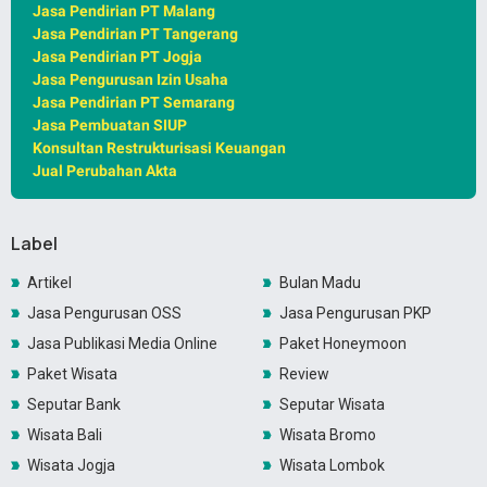
Jasa Pendirian PT Malang
Jasa Pendirian PT Tangerang
Jasa Pendirian PT Jogja
Jasa Pengurusan Izin Usaha
Jasa Pendirian PT Semarang
Jasa Pembuatan SIUP
Konsultan Restrukturisasi Keuangan
Jual Perubahan Akta
Label
Artikel
Bulan Madu
Jasa Pengurusan OSS
Jasa Pengurusan PKP
Jasa Publikasi Media Online
Paket Honeymoon
Paket Wisata
Review
Seputar Bank
Seputar Wisata
Wisata Bali
Wisata Bromo
Wisata Jogja
Wisata Lombok