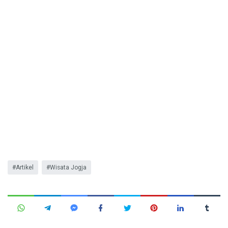
Artikel
Wisata Jogja