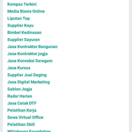
Kompas Terkini
Media Bisnis Online
Liputan Top
Supplier Kayu
Bimbel Kedinasan
Supplier Sayuran
Jasa Kontraktor Bangunan
Jasa Kontraktor jogja
Jasa Konveksi Seragam
Jasa Kursus
Supplier Jual Daging
Jasa Digital Marketing
Sablon Jogja
Radar Harian
Jasa Cetak DTF
Pelatihan Kerja
Sewa Virtual Office
Pelatihan Skill
Witjaksono Foundation