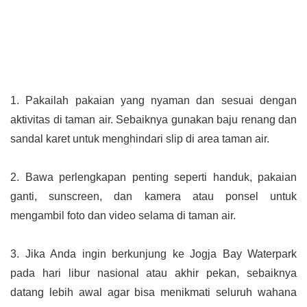
1. Pakailah pakaian yang nyaman dan sesuai dengan 
aktivitas di taman air. Sebaiknya gunakan baju renang dan 
sandal karet untuk menghindari slip di area taman air.
2. Bawa perlengkapan penting seperti handuk, pakaian 
ganti, sunscreen, dan kamera atau ponsel untuk 
mengambil foto dan video selama di taman air.
3. Jika Anda ingin berkunjung ke Jogja Bay Waterpark 
pada hari libur nasional atau akhir pekan, sebaiknya 
datang lebih awal agar bisa menikmati seluruh wahana 