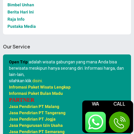
Bimbel Unhan
Berita Hari Ini
Raja Info
Pustaka Media
Our Service
Open Trip
adalah wisata gabungan yang mana Anda bisa
berwisata meskipun hanya seorang diri. Informasi harga, dan
lain-lain,
silahkan klik
disini
.
Infromasi Paket Wisata Lengkap
Informasi Paket Bulan Madu
PARTNER
WA
CALL
Jasa Pendirian PT Malang
Jasa Pendirian PT Tangerang
Jasa Pendirian PT Jogja
Jasa Pengurusan Izin Usaha
Jasa Pendirian PT Semarang