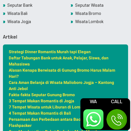
Seputar Bank
Seputar Wisata
Wisata Bali
Wisata Bromo
Wisata Jogja
Wisata Lombok
Artikel
Strategi Dinner Romantis Murah tapi Elegan
Daftar Tabungan Bank untuk Anak, Pelajar, Siswa, dan
Mahasiswa
Alasan Kenapa Berwisata di Gunung Bromo Harus Malam
Hari?
Cara Aman Belanja di Wisata Malioboro Jogja – Kantong
Anti Jebol
Fakta-fakta Seputar Gunung Bromo
WA
CALL
3 Tempat Makan Romantis di Jogja
7 Tempat Wisata untuk Liburan di Lombok
4 Tempat Makan Romantis di Bali
Persamaan dan Perbedaan antara Backpacker, Traveller,
Flashpacker