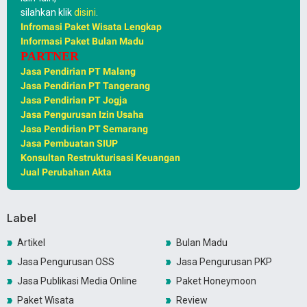
silahkan klik
disini
.
Infromasi Paket Wisata Lengkap
Informasi Paket Bulan Madu
PARTNER
Jasa Pendirian PT Malang
Jasa Pendirian PT Tangerang
Jasa Pendirian PT Jogja
Jasa Pengurusan Izin Usaha
Jasa Pendirian PT Semarang
Jasa Pembuatan SIUP
Konsultan Restrukturisasi Keuangan
Jual Perubahan Akta
Label
Artikel
Bulan Madu
Jasa Pengurusan OSS
Jasa Pengurusan PKP
Jasa Publikasi Media Online
Paket Honeymoon
Paket Wisata
Review