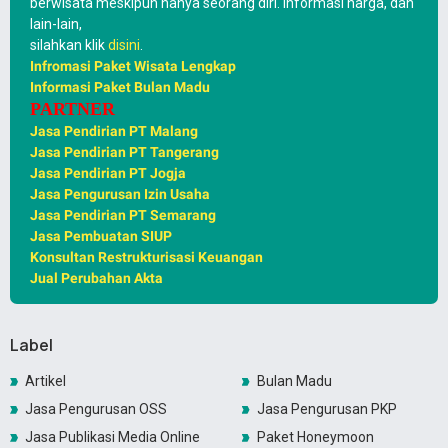
berwisata meskipun hanya seorang diri. Informasi harga, dan
lain-lain,
silahkan klik
disini
.
Infromasi Paket Wisata Lengkap
Informasi Paket Bulan Madu
PARTNER
Jasa Pendirian PT Malang
Jasa Pendirian PT Tangerang
Jasa Pendirian PT Jogja
Jasa Pengurusan Izin Usaha
Jasa Pendirian PT Semarang
Jasa Pembuatan SIUP
Konsultan Restrukturisasi Keuangan
Jual Perubahan Akta
Label
Artikel
Bulan Madu
Jasa Pengurusan OSS
Jasa Pengurusan PKP
Jasa Publikasi Media Online
Paket Honeymoon