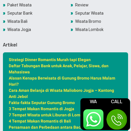
Paket Wisata
Review
Seputar Bank
Seputar Wisata
Wisata Bali
Wisata Bromo
Wisata Jogja
Wisata Lombok
Artikel
Strategi Dinner Romantis Murah tapi Elegan
Daftar Tabungan Bank untuk Anak, Pelajar, Siswa, dan
Mahasiswa
Alasan Kenapa Berwisata di Gunung Bromo Harus Malam
Hari?
Cara Aman Belanja di Wisata Malioboro Jogja – Kantong
Anti Jebol
WA
CALL
Fakta-fakta Seputar Gunung Bromo
3 Tempat Makan Romantis di Jogja
7 Tempat Wisata untuk Liburan di Lombok
4 Tempat Makan Romantis di Bali
Persamaan dan Perbedaan antara Backpacker, Traveller,