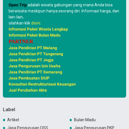
Open Trip
adalah wisata gabungan yang mana Anda bisa
berwisata meskipun hanya seorang diri. Informasi harga, dan
lain-lain,
silahkan klik
disini
.
Infromasi Paket Wisata Lengkap
Informasi Paket Bulan Madu
PARTNER
Jasa Pendirian PT Malang
Jasa Pendirian PT Tangerang
Jasa Pendirian PT Jogja
Jasa Pengurusan Izin Usaha
Jasa Pendirian PT Semarang
Jasa Pembuatan SIUP
Konsultan Restrukturisasi Keuangan
Jual Perubahan Akta
Label
Artikel
Bulan Madu
Jasa Pengurusan OSS
Jasa Pengurusan PKP