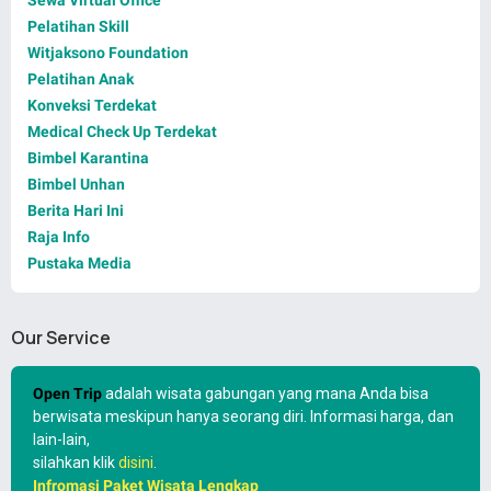
Sewa Virtual Office
Pelatihan Skill
Witjaksono Foundation
Pelatihan Anak
Konveksi Terdekat
Medical Check Up Terdekat
Bimbel Karantina
Bimbel Unhan
Berita Hari Ini
Raja Info
Pustaka Media
Our Service
Open Trip
adalah wisata gabungan yang mana Anda bisa
berwisata meskipun hanya seorang diri. Informasi harga, dan
lain-lain,
silahkan klik
disini
.
Infromasi Paket Wisata Lengkap