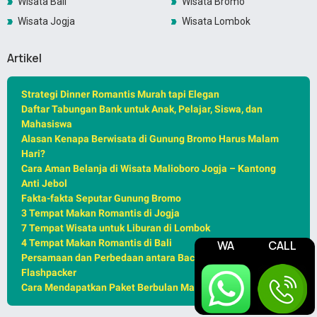
Wisata Bali
Wisata Bromo
Wisata Jogja
Wisata Lombok
Artikel
Strategi Dinner Romantis Murah tapi Elegan
Daftar Tabungan Bank untuk Anak, Pelajar, Siswa, dan
Mahasiswa
Alasan Kenapa Berwisata di Gunung Bromo Harus Malam
Hari?
Cara Aman Belanja di Wisata Malioboro Jogja – Kantong
Anti Jebol
Fakta-fakta Seputar Gunung Bromo
3 Tempat Makan Romantis di Jogja
7 Tempat Wisata untuk Liburan di Lombok
4 Tempat Makan Romantis di Bali
WA
CALL
Persamaan dan Perbedaan antara Backpacker, Traveller,
Flashpacker
Cara Mendapatkan Paket Berbulan Madu Murah