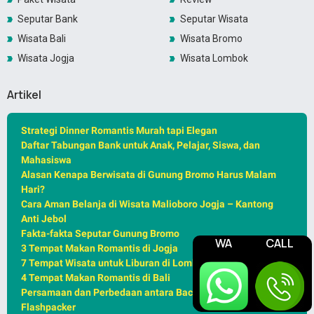
Seputar Bank
Seputar Wisata
Wisata Bali
Wisata Bromo
Wisata Jogja
Wisata Lombok
Artikel
Strategi Dinner Romantis Murah tapi Elegan
Daftar Tabungan Bank untuk Anak, Pelajar, Siswa, dan
Mahasiswa
Alasan Kenapa Berwisata di Gunung Bromo Harus Malam
Hari?
Cara Aman Belanja di Wisata Malioboro Jogja – Kantong
Anti Jebol
Fakta-fakta Seputar Gunung Bromo
WA
CALL
3 Tempat Makan Romantis di Jogja
7 Tempat Wisata untuk Liburan di Lombok
4 Tempat Makan Romantis di Bali
Persamaan dan Perbedaan antara Backpacker, Traveller,
Flashpacker