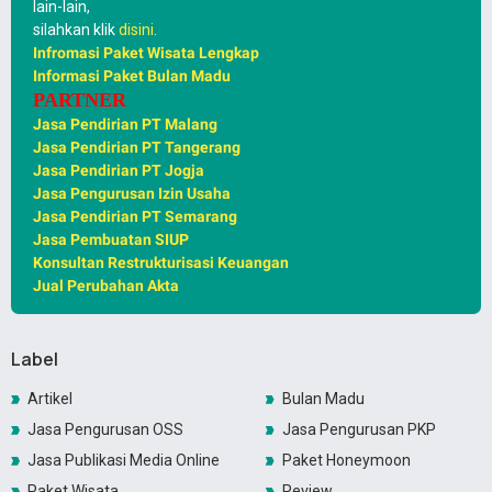
lain-lain,
silahkan klik
disini
.
Infromasi Paket Wisata Lengkap
Informasi Paket Bulan Madu
PARTNER
Jasa Pendirian PT Malang
Jasa Pendirian PT Tangerang
Jasa Pendirian PT Jogja
Jasa Pengurusan Izin Usaha
Jasa Pendirian PT Semarang
Jasa Pembuatan SIUP
Konsultan Restrukturisasi Keuangan
Jual Perubahan Akta
Label
Artikel
Bulan Madu
Jasa Pengurusan OSS
Jasa Pengurusan PKP
Jasa Publikasi Media Online
Paket Honeymoon
Paket Wisata
Review