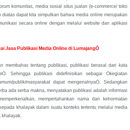
forum komunitas, media sosial situs jualan (e-commerce/ toko
an diatas dapat kita simpulkan bahwa media online merupakan
unikasi secara online dengan melalui website dan aplikasi
i Jasa Publikasi Media Online di LumajangÓ
an membahas tentang publikasi, publikasi berasal dari kata
Ó. Sehingga publikasi didefinisikan sebagai Òkegiatan
mum/publik/masyarakat dapat mengenalnyaÓ. Sedangkan
rba ada serba makna, menyatakan publikasi adalah informasi
 memperkenalkan, mempertahankan nama dan kehormatan
kepada khalayak dalam suatu konteks tertentu melalui media
 khalayak.