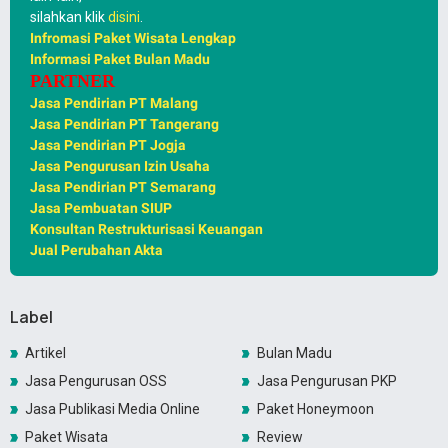
silahkan klik
disini
.
Infromasi Paket Wisata Lengkap
Informasi Paket Bulan Madu
PARTNER
Jasa Pendirian PT Malang
Jasa Pendirian PT Tangerang
Jasa Pendirian PT Jogja
Jasa Pengurusan Izin Usaha
Jasa Pendirian PT Semarang
Jasa Pembuatan SIUP
Konsultan Restrukturisasi Keuangan
Jual Perubahan Akta
Label
Artikel
Bulan Madu
Jasa Pengurusan OSS
Jasa Pengurusan PKP
Jasa Publikasi Media Online
Paket Honeymoon
Paket Wisata
Review