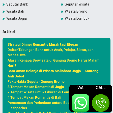
Seputar Bank
Seputar Wisata
Wisata Bali
Wisata Bromo
Wisata Jogja
Wisata Lombok
Artikel
Strategi Dinner Romantis Murah tapi Elegan
Daftar Tabungan Bank untuk Anak, Pelajar, Siswa, dan
Mahasiswa
Alasan Kenapa Berwisata di Gunung Bromo Harus Malam
Hari?
Cara Aman Belanja di Wisata Malioboro Jogja – Kantong
Anti Jebol
Fakta-fakta Seputar Gunung Bromo
WA
CALL
3 Tempat Makan Romantis di Jogja
7 Tempat Wisata untuk Liburan di Lombok
4 Tempat Makan Romantis di Bali
Persamaan dan Perbedaan antara Backpacker, Traveller,
Flashpacker