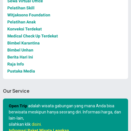
Sewa Virtual Office
Pelatihan Skill
Witjaksono Foundation
Pelatihan Anak
Konveksi Terdekat
Medical Check Up Terdekat
Bimbel Karantina
Bimbel Unhan
Berita Hari Ini
Raja Info
Pustaka Media
Our Service
Open Trip
adalah wisata gabungan yang mana Anda bisa
berwisata meskipun hanya seorang diri. Informasi harga, dan
lain-lain,
silahkan klik
disini
.
Infromasi Paket Wisata Lengkap