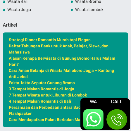
Wisata Bali
Wisata Bromo
Wisata Jogja
Wisata Lombok
Artikel
Strategi Dinner Romantis Murah tapi Elegan
Daftar Tabungan Bank untuk Anak, Pelajar, Siswa, dan
Mahasiswa
Alasan Kenapa Berwisata di Gunung Bromo Harus Malam
Hari?
Cara Aman Belanja di Wisata Malioboro Jogja – Kantong
Anti Jebol
Fakta-fakta Seputar Gunung Bromo
3 Tempat Makan Romantis di Jogja
7 Tempat Wisata untuk Liburan di Lombok
WA
CALL
4 Tempat Makan Romantis di Bali
Persamaan dan Perbedaan antara Backpacker, Traveller,
Flashpacker
Cara Mendapatkan Paket Berbulan Madu Murah