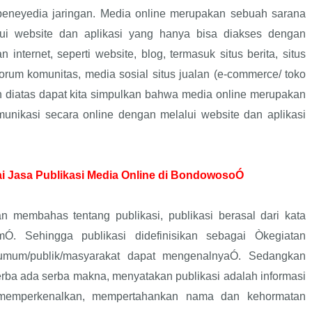
peneyedia jaringan. Media online merupakan sebuah sarana
lui website dan aplikasi yang hanya bisa diakses dengan
n internet, seperti website, blog, termasuk situs berita, situs
forum komunitas, media sosial situs jualan (e-commerce/ toko
an diatas dapat kita simpulkan bahwa media online merupakan
unikasi secara online dengan melalui website dan aplikasi
i Jasa Publikasi Media Online di BondowosoÓ
an membahas tentang publikasi, publikasi berasal dari kata
Ó. Sehingga publikasi didefinisikan sebagai Òkegiatan
mum/publik/masyarakat dapat mengenalnyaÓ. Sedangkan
rba ada serba makna, menyatakan publikasi adalah informasi
 memperkenalkan, mempertahankan nama dan kehormatan