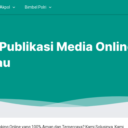
 Akpol
Bimbel Polri
a Publikasi Media Onl
au
ooking Online yang 100% Aman dan Terpercaya? Kami Solusinya. Kami