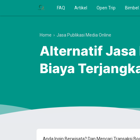
FAQ
Artikel
Open Trip
Bimbel
Home
›
Jasa Publikasi Media Online
Alternatif Jas
Biaya Terjangk
Anda Ingin Berwisata? Dan Mencari Transaksi B