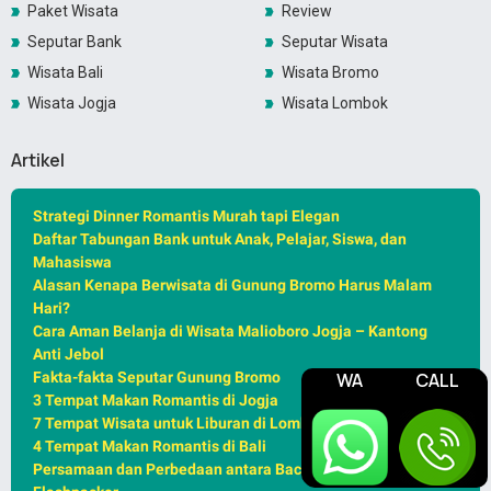
Paket Wisata
Review
Seputar Bank
Seputar Wisata
Wisata Bali
Wisata Bromo
Wisata Jogja
Wisata Lombok
Artikel
Strategi Dinner Romantis Murah tapi Elegan
Daftar Tabungan Bank untuk Anak, Pelajar, Siswa, dan
Mahasiswa
Alasan Kenapa Berwisata di Gunung Bromo Harus Malam
Hari?
Cara Aman Belanja di Wisata Malioboro Jogja – Kantong
Anti Jebol
WA
CALL
Fakta-fakta Seputar Gunung Bromo
3 Tempat Makan Romantis di Jogja
7 Tempat Wisata untuk Liburan di Lombok
4 Tempat Makan Romantis di Bali
Persamaan dan Perbedaan antara Backpacker, Traveller,