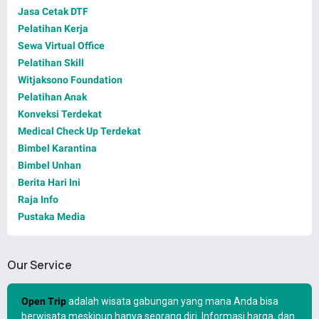
Jasa Cetak DTF
Pelatihan Kerja
Sewa Virtual Office
Pelatihan Skill
Witjaksono Foundation
Pelatihan Anak
Konveksi Terdekat
Medical Check Up Terdekat
Bimbel Karantina
Bimbel Unhan
Berita Hari Ini
Raja Info
Pustaka Media
Our Service
Open Trip
adalah wisata gabungan yang mana Anda bisa
berwisata meskipun hanya seorang diri. Informasi harga, dan