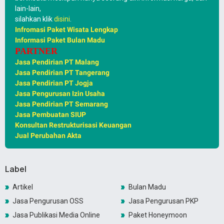
lain-lain,
silahkan klik
disini
.
Infromasi Paket Wisata Lengkap
Informasi Paket Bulan Madu
PARTNER
Jasa Pendirian PT Malang
Jasa Pendirian PT Tangerang
Jasa Pendirian PT Jogja
Jasa Pengurusan Izin Usaha
Jasa Pendirian PT Semarang
Jasa Pembuatan SIUP
Konsultan Restrukturisasi Keuangan
Jual Perubahan Akta
Label
Artikel
Bulan Madu
Jasa Pengurusan OSS
Jasa Pengurusan PKP
Jasa Publikasi Media Online
Paket Honeymoon