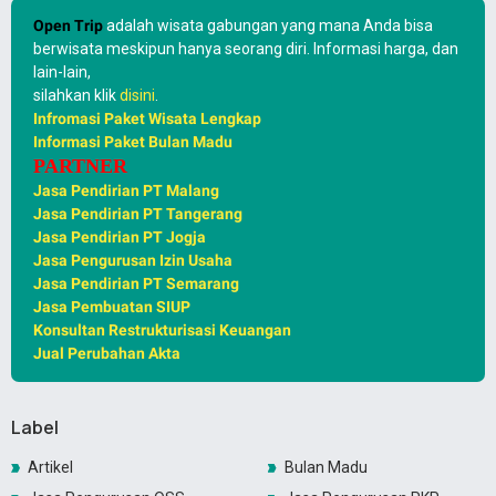
Open Trip
adalah wisata gabungan yang mana Anda bisa
berwisata meskipun hanya seorang diri. Informasi harga, dan
lain-lain,
silahkan klik
disini
.
Infromasi Paket Wisata Lengkap
Informasi Paket Bulan Madu
PARTNER
Jasa Pendirian PT Malang
Jasa Pendirian PT Tangerang
Jasa Pendirian PT Jogja
Jasa Pengurusan Izin Usaha
Jasa Pendirian PT Semarang
Jasa Pembuatan SIUP
Konsultan Restrukturisasi Keuangan
Jual Perubahan Akta
Label
Artikel
Bulan Madu