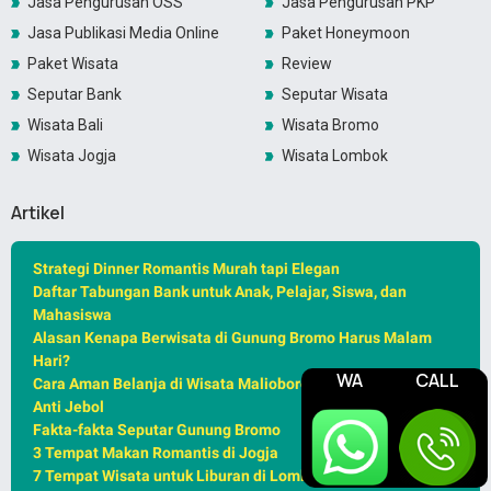
Jasa Pengurusan OSS
Jasa Pengurusan PKP
Jasa Publikasi Media Online
Paket Honeymoon
Paket Wisata
Review
Seputar Bank
Seputar Wisata
Wisata Bali
Wisata Bromo
Wisata Jogja
Wisata Lombok
Artikel
Strategi Dinner Romantis Murah tapi Elegan
Daftar Tabungan Bank untuk Anak, Pelajar, Siswa, dan
Mahasiswa
Alasan Kenapa Berwisata di Gunung Bromo Harus Malam
Hari?
WA
CALL
Cara Aman Belanja di Wisata Malioboro Jogja – Kantong
Anti Jebol
Fakta-fakta Seputar Gunung Bromo
3 Tempat Makan Romantis di Jogja
7 Tempat Wisata untuk Liburan di Lombok