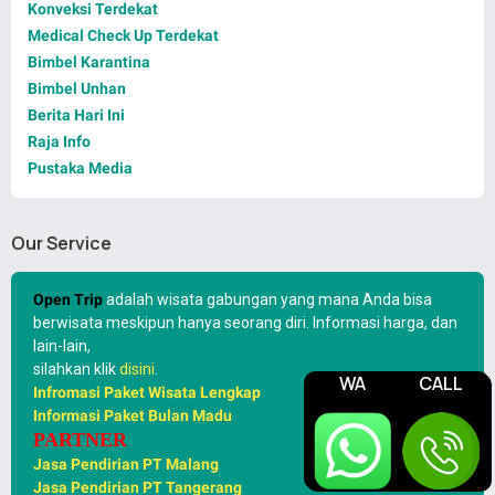
Konveksi Terdekat
Medical Check Up Terdekat
Bimbel Karantina
Bimbel Unhan
Berita Hari Ini
Raja Info
Pustaka Media
Our Service
Open Trip
adalah wisata gabungan yang mana Anda bisa
berwisata meskipun hanya seorang diri. Informasi harga, dan
lain-lain,
silahkan klik
disini
.
WA
CALL
Infromasi Paket Wisata Lengkap
Informasi Paket Bulan Madu
PARTNER
Jasa Pendirian PT Malang
Jasa Pendirian PT Tangerang