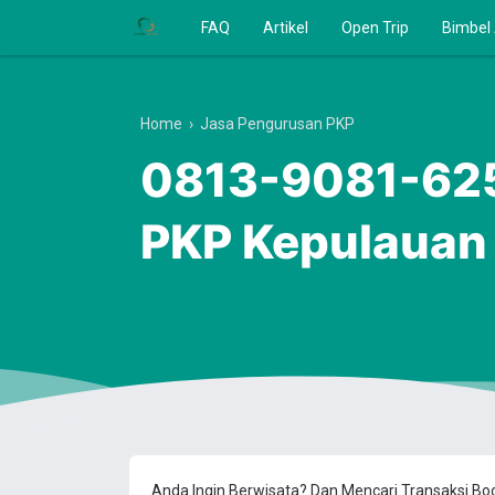
FAQ
Artikel
Open Trip
Bimbel
Home
›
Jasa Pengurusan PKP
0813-9081-625
PKP Kepulauan
Anda Ingin Berwisata? Dan Mencari Transaksi B