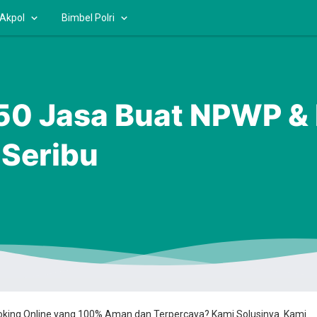
 Akpol
Bimbel Polri
0 Jasa Buat NPWP &
 Seribu
ooking Online yang 100% Aman dan Terpercaya? Kami Solusinya. Kami