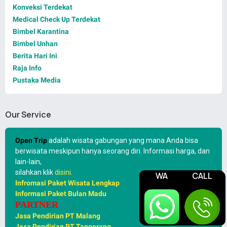
Konveksi Terdekat
Medical Check Up Terdekat
Bimbel Karantina
Bimbel Unhan
Berita Hari Ini
Raja Info
Pustaka Media
Our Service
Open Trip
adalah wisata gabungan yang mana Anda bisa
berwisata meskipun hanya seorang diri. Informasi harga, dan
lain-lain,
silahkan klik
disini
.
WA
CALL
Infromasi Paket Wisata Lengkap
Informasi Paket Bulan Madu
PARTNER
Jasa Pendirian PT Malang
Jasa Pendirian PT Tangerang