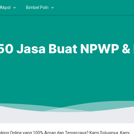
 Akpol
Bimbel Polri
0 Jasa Buat NPWP &
ooking Online yang 100% Aman dan Terpercaya? Kami Solusinya. Kami