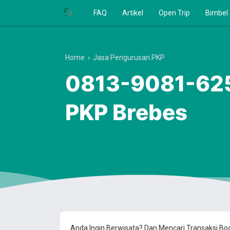
FAQ
Artikel
Open Trip
Bimbel
Home
›
Jasa Pengurusan PKP
0813-9081-625
PKP Brebes
Anda Ingin Berwisata? Dan Mencari Transaksi B