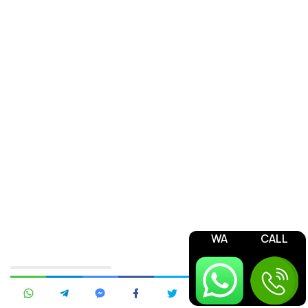
WA
CALL
Jasa Pengurusan OSS