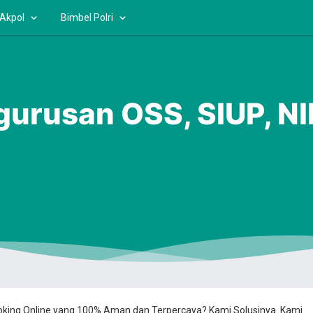
 Akpol
Bimbel Polri
ngurusan OSS, SIUP, N
ooking Online yang 100% Aman dan Terpercaya? Kami Solusinya. Kami