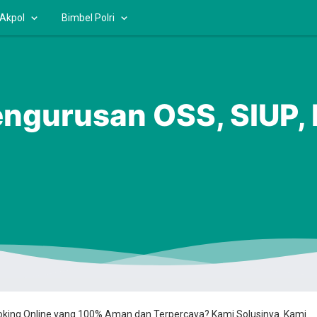
 Akpol
Bimbel Polri
ngurusan OSS, SIUP,
ooking Online yang 100% Aman dan Terpercaya? Kami Solusinya. Kami