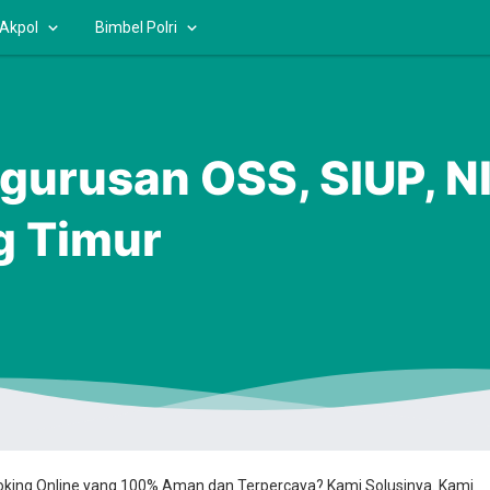
 Akpol
Bimbel Polri
gurusan OSS, SIUP, N
g Timur
ooking Online yang 100% Aman dan Terpercaya? Kami Solusinya. Kami