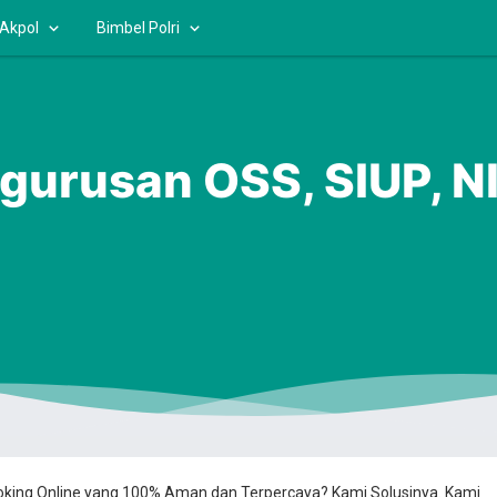
 Akpol
Bimbel Polri
gurusan OSS, SIUP, N
ooking Online yang 100% Aman dan Terpercaya? Kami Solusinya. Kami