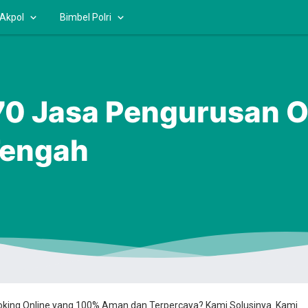
 Akpol
Bimbel Polri
 Jasa Pengurusan OS
engah
ooking Online yang 100% Aman dan Terpercaya? Kami Solusinya. Kami