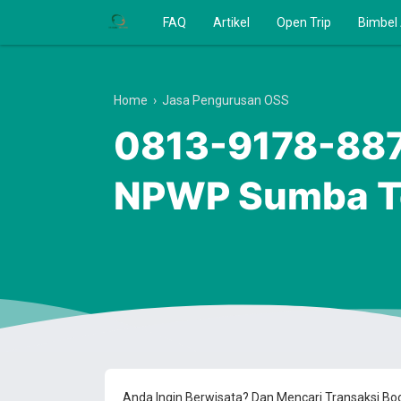
FAQ
Artikel
Open Trip
Bimbel
Home
›
Jasa Pengurusan OSS
0813-9178-8870
NPWP Sumba T
Anda Ingin Berwisata? Dan Mencari Transaksi B