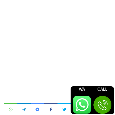
WA
CALL
Jasa Pengurusan OSS