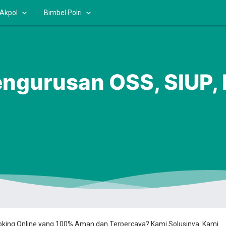
 Akpol
Bimbel Polri
ngurusan OSS, SIUP,
ooking Online yang 100% Aman dan Terpercaya? Kami Solusinya. Kami