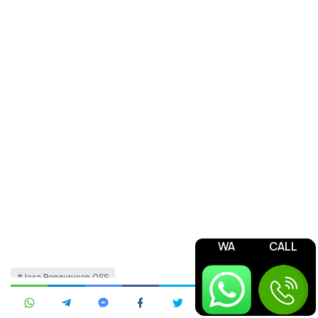
WA
CALL
Jasa Pengurusan OSS