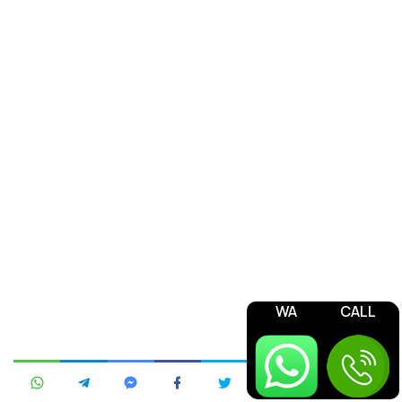
WA
CALL
Jasa Pengurusan OSS