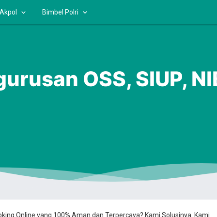
 Akpol
Bimbel Polri
gurusan OSS, SIUP, N
ooking Online yang 100% Aman dan Terpercaya? Kami Solusinya. Kami